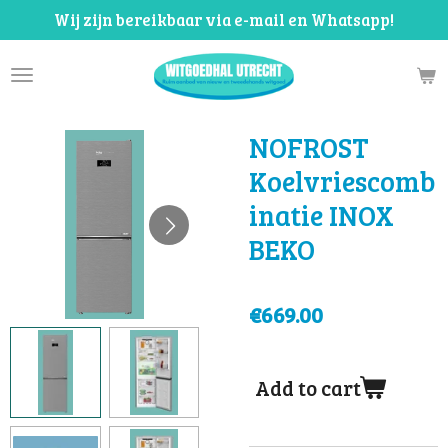
Wij zijn bereikbaar via e-mail en Whatsapp!
Skip
to
main
content
NOFROST
Koelvriescomb
inatie INOX
BEKO
€669.00
Add to cart