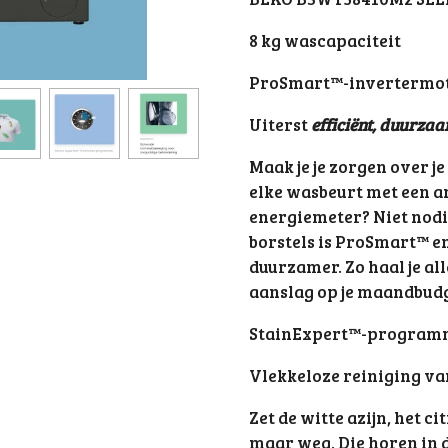
8 kg wascapaciteit
ProSmart™-invertermo
Uiterst
efficiënt, duurzaa
Maak je je zorgen over je
elke wasbeurt met een a
energiemeter? Niet nodi
borstels is ProSmart™ en
duurzamer. Zo haal je al
aanslag op je maandbudg
StainExpert™-progra
Vlekkeloze reiniging va
Zet de witte azijn, het 
maar weg. Die horen in d