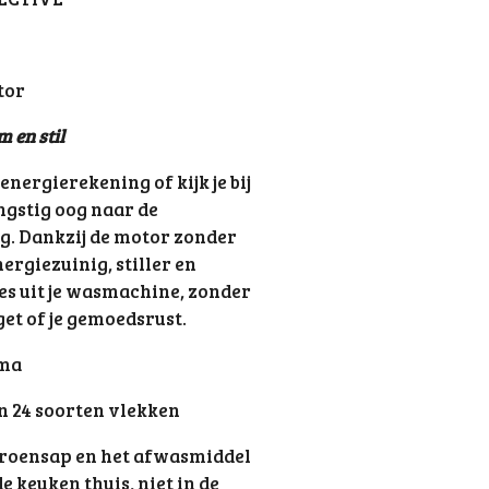
tor
m en stil
 energierekening of kijk je bij
ngstig oog naar de
g. Dankzij de motor zonder
ergiezuinig, stiller en
les uit je wasmachine, zonder
et of je gemoedsrust.
mma
n 24 soorten vlekken
citroensap en het afwasmiddel
e keuken thuis, niet in de