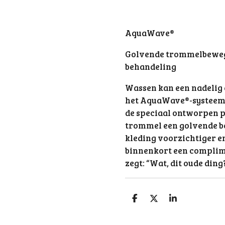
AquaWave®
Golvende trommelbeweg
behandeling
Wassen kan een nadelig e
het AquaWave®-systeem 
de speciaal ontworpen p
trommel een golvende b
kleding voorzichtiger e
binnenkort een complimen
zegt: “Wat, dit oude din
S
S
S
h
h
h
a
a
a