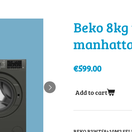
Beko 8kg
manhatta
€599.00
Add to cart
BEKO B3WT58410M2 SEL