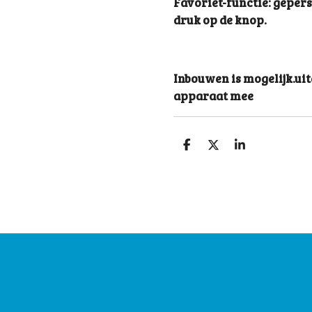
Favoriet-functie: geper
druk op de knop.
Inbouwen is mogelijk.u
apparaat mee
S
S
S
h
h
h
a
a
a
r
r
r
e
e
e