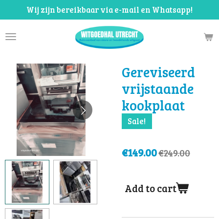
Wij zijn bereikbaar via e-mail en Whatsapp!
Skip
to
main
content
Gereviseerd
vrijstaande
kookplaat
Sale!
€149.00
€249.00
Add to cart