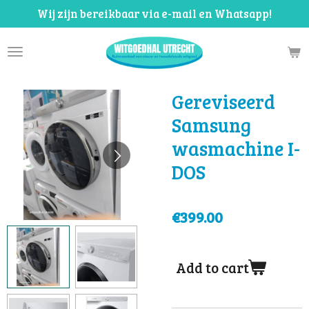
Wij zijn bereikbaar via e-mail en Whatsapp!
Skip
to
main
content
Gereviseerd
Samsung
wasmachine I-
DOS
€399.00
Add to cart