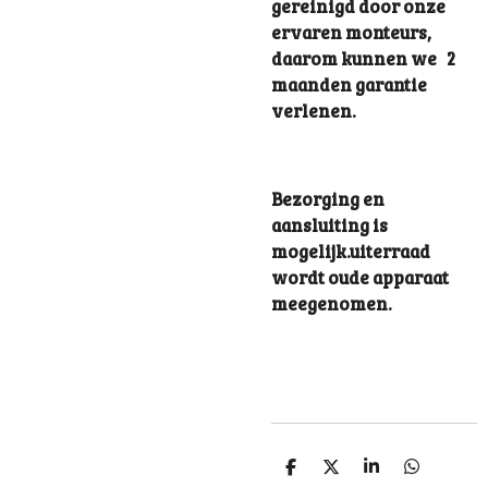
gereinigd door onze
ervaren monteurs,
daarom kunnen we 2
maanden garantie
verlenen.
Bezorging en
aansluiting is
mogelijk.uiterraad
wordt oude apparaat
meegenomen.
S
S
S
S