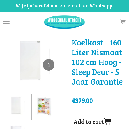
Wij zijn bereikbaar via e-mail en Whatsapp!
Skip
to
main
content
Koelkast - 160
Liter Nismaat
102 cm Hoog -
Sleep Deur - 5
Jaar Garantie
€379.00
Add to cart