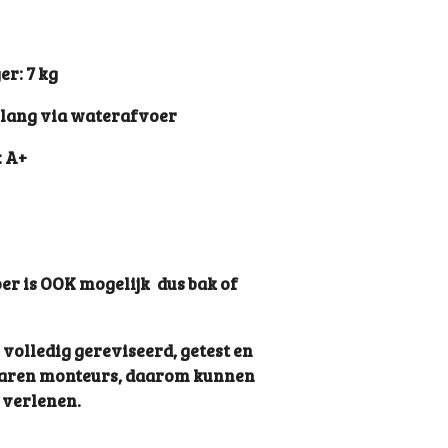
r: 7 kg
slang via waterafvoer
: A+
er is OOK mogelijk dus bak of
olledig gereviseerd, getest en
varen monteurs, daarom kunnen
verlenen.