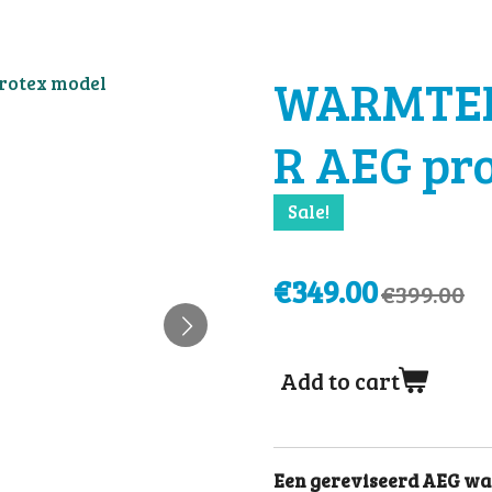
WARMTE
R AEG pr
Sale!
€349.00
€399.00
Add to cart
Een gereviseerd AEG 