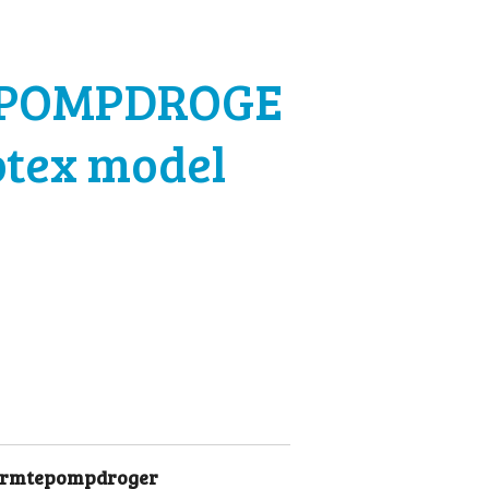
POMPDROGE
otex model
warmtepompdroger