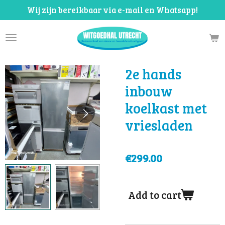
Wij zijn bereikbaar via e-mail en Whatsapp!
Skip
to
main
content
2e hands
inbouw
koelkast met
vriesladen
€299.00
Add to cart