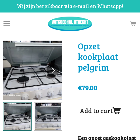
Wij zijn bereikbaar via e-mail en Whatsapp!
Skip
to
main
content
Opzet
kookplaat
pelgrim
€79.00
Add to cart
Een opzet gaskookplaat