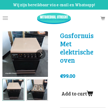
Wij zijn bereikbaar via e-mail en Whatsapp!
Skip
to
main
content
Gasfornuis
Met
elektrische
oven
€99.00
Add to cart