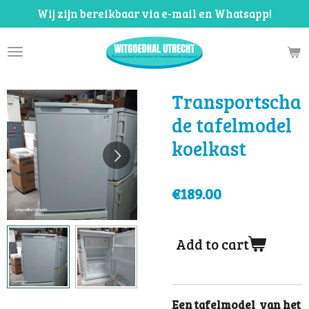
Wij zijn bereikbaar via e-mail en Whatsapp!
Skip
to
main
content
Transportscha
de tafelmodel
koelkast
€189.00
Add to cart
Een tafelmodel van het