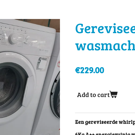
Gerevisee
wasmach
€229.00
Add to cart
Een gereviseerde whir
6Kg A++ energiezuinig 