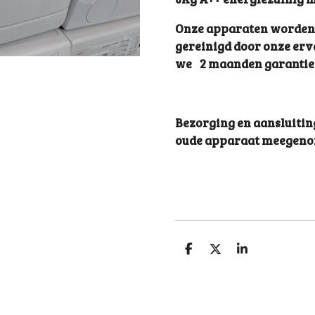
Onze apparaten worden v
gereinigd door onze er
we 2 maanden garantie 
Bezorging en aansluitin
oude apparaat meegen
S
S
S
h
h
h
a
a
a
r
r
r
e
e
e