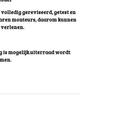
olledig gereviseerd, getest en
varen monteurs, daarom kunnen
verlenen.
g is mogelijk.uiterraad wordt
omen.