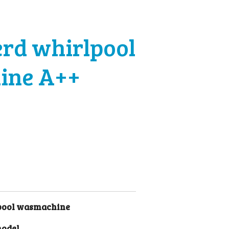
rd whirlpool
ine A++
lpool wasmachine
model