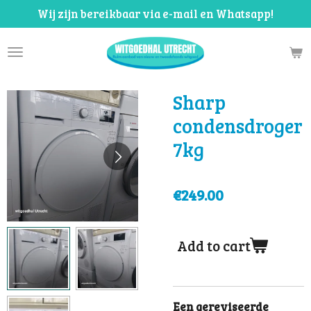
Wij zijn bereikbaar via e-mail en Whatsapp!
Skip
to
main
content
Sharp
condensdroger
7kg
€249.00
Add to cart
Een gereviseerde