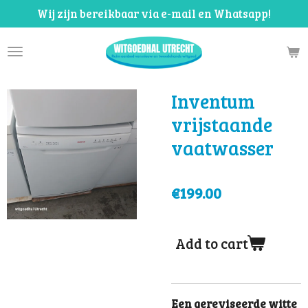
Wij zijn bereikbaar via e-mail en Whatsapp!
Skip
to
main
content
Inventum
vrijstaande
vaatwasser
€199.00
Add to cart
Een gereviseerde witte