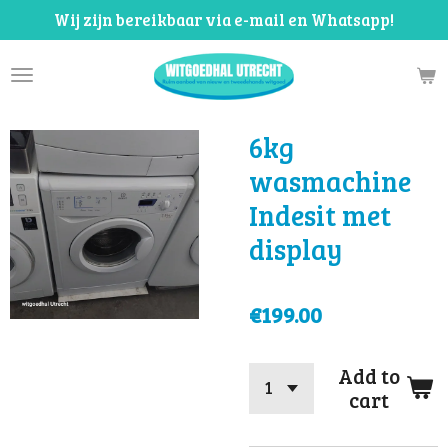
Wij zijn bereikbaar via e-mail en Whatsapp!
Skip
to
main
content
6kg
wasmachine
Indesit met
display
€199.00
Add to
cart