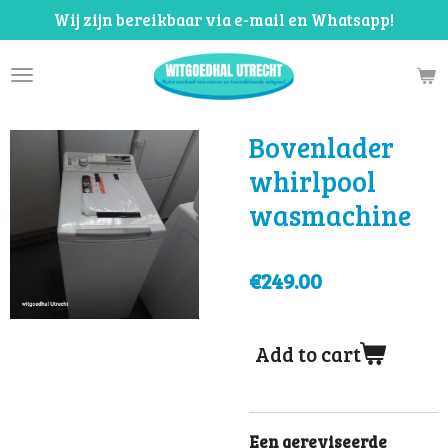
Wij zijn bereikbaar via e-mail en Whatsapp!
Skip
to
main
content
Bovenlader
whirlpool
wasmachine
€249.00
Add to cart
Een gereviseerde