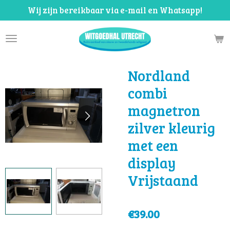
Wij zijn bereikbaar via e-mail en Whatsapp!
Skip
to
main
content
Nordland
combi
magnetron
zilver kleurig
met een
display
Vrijstaand
€39.00