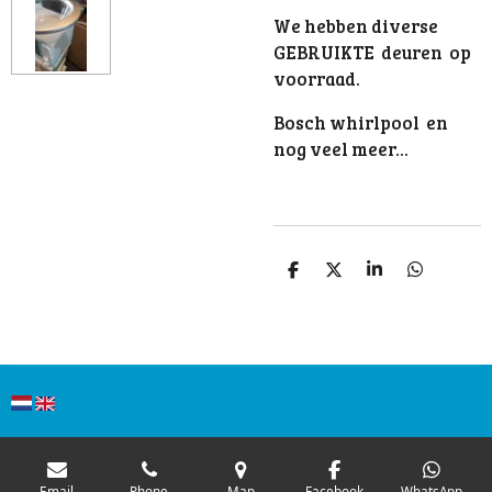
We hebben diverse
GEBRUIKTE deuren op
voorraad.
Bosch whirlpool en
nog veel meer...
S
S
S
S
h
h
h
h
a
a
a
a
r
r
r
r
e
e
e
e
Email
Phone
Map
Facebook
WhatsApp