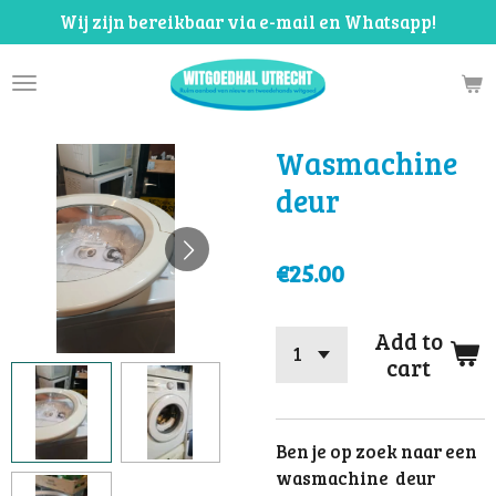
Wij zijn bereikbaar via e-mail en Whatsapp!
Skip
to
main
content
Wasmachine
deur
€25.00
Add to
cart
Ben je op zoek naar een
wasmachine deur