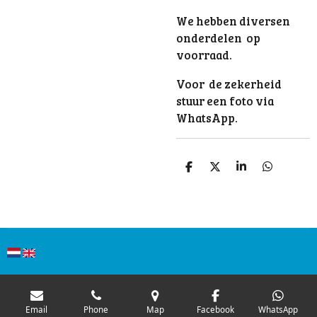
We hebben diversen
onderdelen op
voorraad.
Voor de zekerheid
stuur een foto via
WhatsApp.
S
S
S
S
h
h
h
h
a
a
a
a
r
r
r
r
e
e
e
e
Email
Phone
Map
Facebook
WhatsApp