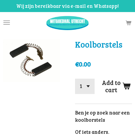
Wij zijn bereikbaar via e-mail en Whatsapp!
Skip
to
main
content
Koolborstels
€0.00
Add to
cart
Ben je op zoek naar een
koolborstels
Of iets anders.