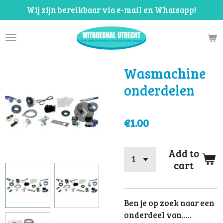
Wij zijn bereikbaar via e-mail en Whatsapp!
Skip
to
main
content
Wasmachine
onderdelen
€1.00
Add to
cart
Ben je op zoek naar een
onderdeel van.....