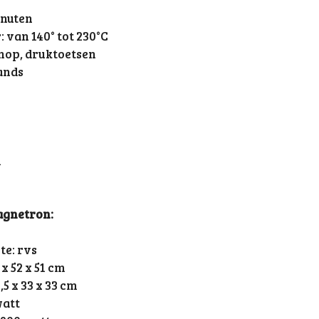
minuten
 van 140° tot 230°C
knop, druktoetsen
ands
m
agnetron:
te: rvs
x 52 x 51 cm
5 x 33 x 33 cm
watt