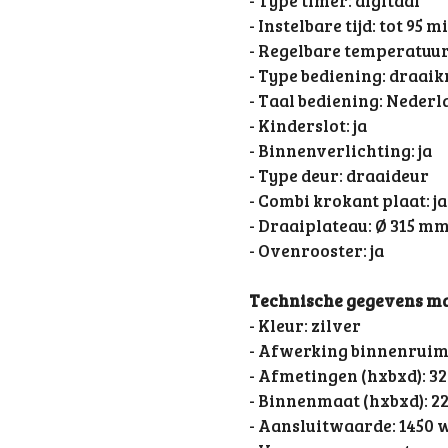
- Type timer: digitaal
- Instelbare tijd: tot 95 
- Regelbare temperatuur:
- Type bediening: draai
- Taal bediening: Nederl
- Kinderslot: ja
- Binnenverlichting: ja
- Type deur: draaideur
- Combi krokant plaat: ja
- Draaiplateau: Ø 315 m
- Ovenrooster: ja
Technische gegevens m
- Kleur: zilver
- Afwerking binnenruim
- Afmetingen (hxbxd): 32 
- Binnenmaat (hxbxd): 22,
- Aansluitwaarde: 1450 