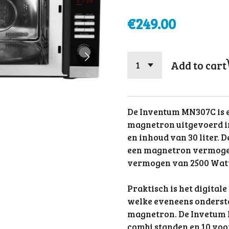
€249.00
Add to cart
De Inventum MN307C is e
magnetron uitgevoerd in
en inhoud van 30 liter. 
een magnetron vermogen
vermogen van 2500 Wat
Praktisch is het digital
welke eveneens ondersteu
magnetron. De Invetum 
combi standen en 10 v