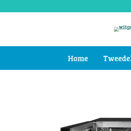
Skip
to
main
content
Home
Tweede