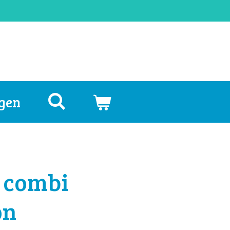
gen
 combi
on