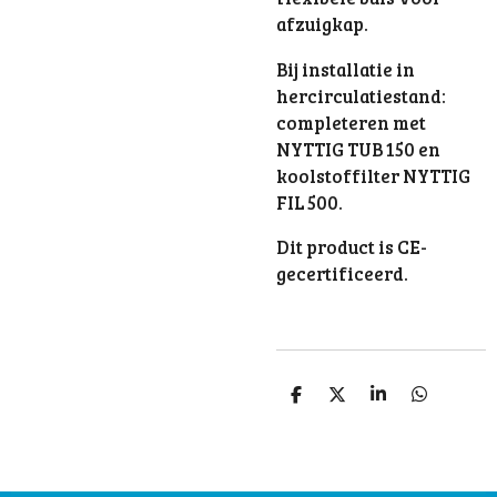
afzuigkap.
Bij installatie in
hercirculatiestand:
completeren met
NYTTIG TUB 150 en
koolstoffilter NYTTIG
FIL 500.
Dit product is CE-
gecertificeerd.
S
S
S
S
h
h
h
h
a
a
a
a
r
r
r
r
e
e
e
e