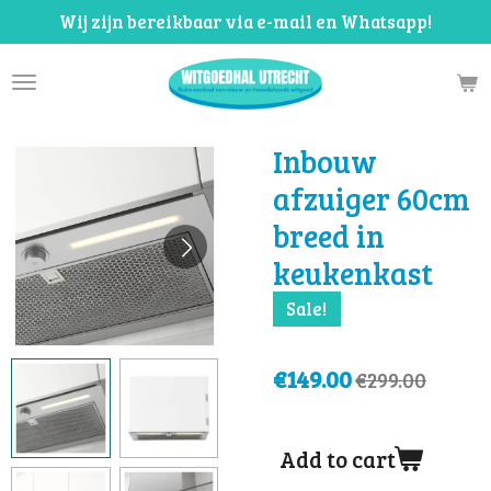
Wij zijn bereikbaar via e-mail en Whatsapp!
Skip
to
main
content
Inbouw
afzuiger 60cm
breed in
keukenkast
Sale!
€149.00
€299.00
Add to cart