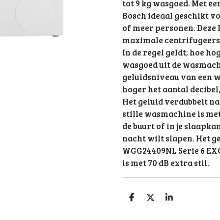
tot 9 kg wasgoed. Met ee
Bosch ideaal geschikt v
of meer personen. Deze
maximale centrifugeers
In de regel geldt; hoe ho
wasgoed uit de wasmachi
geluidsniveau van een 
hoger het aantal decibel
Het geluid verdubbelt nam
stille wasmachine is met
de buurt of in je slaapka
nacht wilt slapen. Het 
WGG24409NL Serie 6 EX
is met 70 dB extra stil.
S
S
S
h
h
h
a
a
a