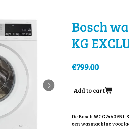
Bosch wa
KG EXCL
€799.00
Add to cart
De Bosch WGG24409NL S
een wasmachine voorlad